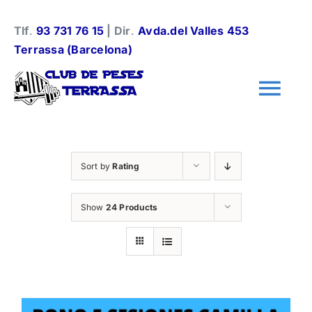
Skip
to
Tlf
.
93 731 76 15
| Dir
.
Avda.del Valles 453
content
Terrassa (Barcelona)
Tog
Nav
Información general
Sort by
Rating
Halterofilia
Show
24 Products
Halterofilia Infantil
Instalaciones y normas