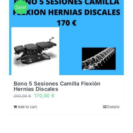
Horarios
Sale!
Noticias y novedades
Servicios
0 productos
0,00 €
Bono 5 Sesiones Camilla Flexión
Hernias Discales
170,00
€
200,00
€
Add to cart
Details