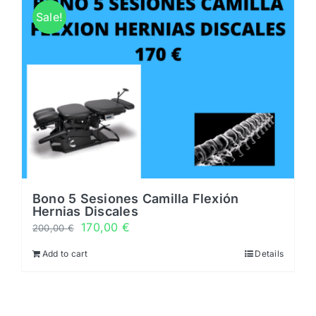
Horarios
Sale!
Noticias y novedades
Servicios
0 productos
0,00 €
Bono 5 Sesiones Camilla Flexión
Hernias Discales
170,00
€
200,00
€
Add to cart
Details