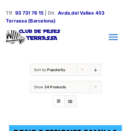
Skip
to
Tlf
.
93 731 76 15
| Dir
.
Avda.del Valles 453
content
Terrassa (Barcelona)
Tog
Nav
Información general
Sort by
Popularity
Halterofilia
Show
24 Products
Halterofilia Infantil
Instalaciones y normas