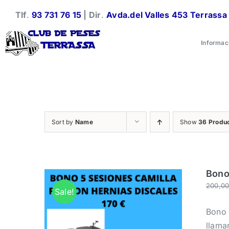
Skip
Tlf
.
93 731 76 15
| Dir
.
Avda.del Valles 453 Terrassa
to
content
Informac
Sort by
Name
Show
36 Produ
Bono
200,0
Sale!
Bono 
llama