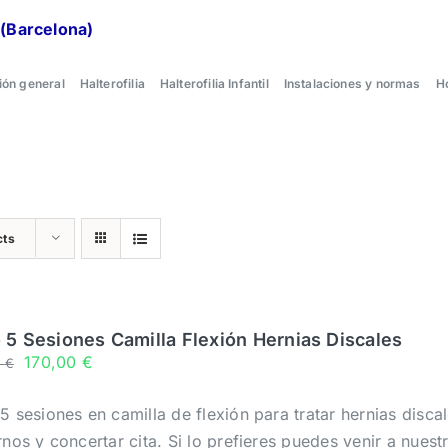
 (Barcelona)
ión general
Halterofilia
Halterofilia Infantil
Instalaciones y normas
H
cts
 5 Sesiones Camilla Flexión Hernias Discales
170,00
€
0
€
5 sesiones en camilla de flexión para tratar hernias disc
rnos y concertar cita. Si lo prefieres puedes venir a nues