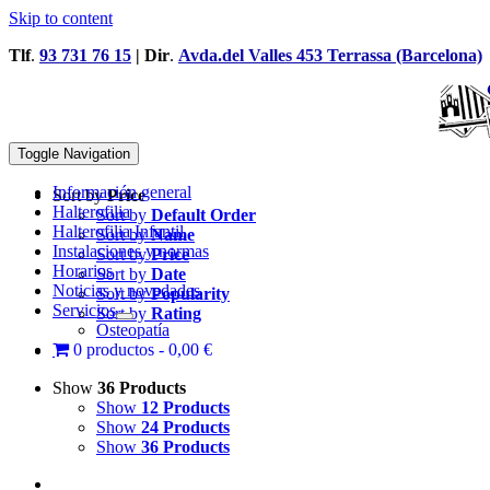
Skip to content
Tlf
.
93 731 76 15
| Dir
.
Avda.del Valles 453 Terrassa (Barcelona)
Toggle Navigation
Información general
Sort by
Price
Halterofilia
Sort by
Default Order
Halterofilia Infantil
Sort by
Name
Instalaciones y normas
Sort by
Price
Horarios
Sort by
Date
Noticias y novedades
Sort by
Popularity
Servicios
Sort by
Rating
Osteopatía
0 productos
0,00 €
Show
36 Products
Show
12 Products
Show
24 Products
Show
36 Products