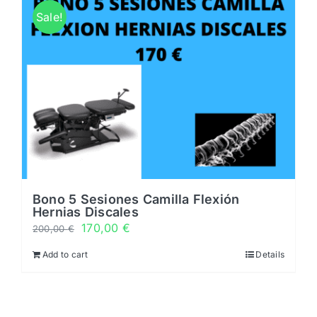
Horarios
Sale!
Noticias y novedades
Servicios
0 productos
0,00 €
Bono 5 Sesiones Camilla Flexión
Hernias Discales
170,00
€
200,00
€
Add to cart
Details