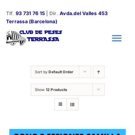
Skip
to
Tlf
.
93 731 76 15
| Dir
.
Avda.del Valles 453
content
Terrassa (Barcelona)
Tog
Nav
Información general
Sort by
Default Order
Halterofilia
Show
12 Products
Halterofilia Infantil
Instalaciones y normas