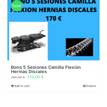
Horarios
Sale!
Noticias y novedades
Servicios
0 productos
0,00 €
Bono 5 Sesiones Camilla Flexión
Hernias Discales
170,00
€
200,00
€
Add to cart
Details