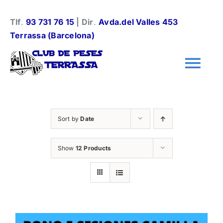
Skip
to
Tlf
.
93 731 76 15
| Dir
.
Avda.del Valles 453
content
Terrassa (Barcelona)
Tog
Nav
Información general
Sort by
Date
Halterofilia
Show
12 Products
Halterofilia Infantil
Instalaciones y normas