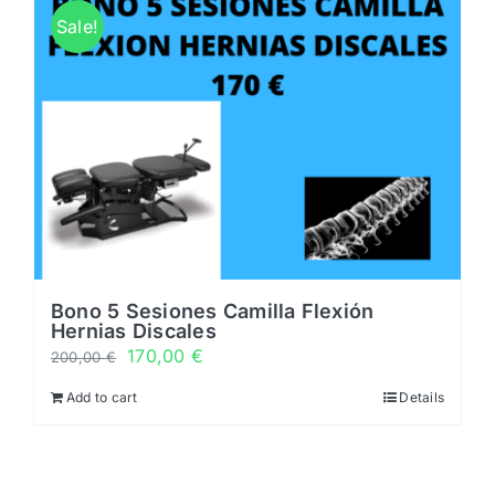
Horarios
Sale!
Noticias y novedades
Servicios
0 productos
0,00 €
Bono 5 Sesiones Camilla Flexión
Hernias Discales
170,00
€
200,00
€
Add to cart
Details