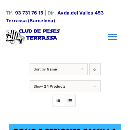
Skip
to
Tlf
.
93 731 76 15
| Dir
.
Avda.del Valles 453
content
Terrassa (Barcelona)
Tog
Nav
Información general
Sort by
Name
Halterofilia
Show
24 Products
Halterofilia Infantil
Instalaciones y normas