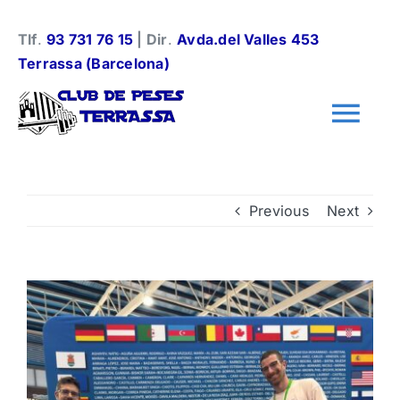
Skip
to
Tlf
.
93 731 76 15
| Dir
.
Avda.del Valles 453
content
Terrassa (Barcelona)
Tog
Nav
Información general
Previous
Next
Halterofilia
Halterofilia Infantil
Instalaciones y normas