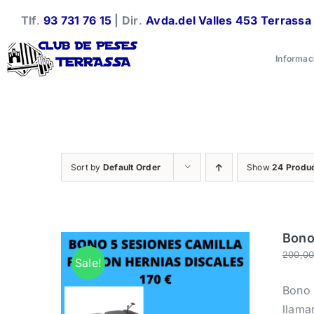
Skip
Tlf
.
93 731 76 15
| Dir
.
Avda.del Valles 453 Terrassa
to
content
Informac
Sort by
Default Order
Show
24 Produ
Bono
200,0
Sale!
Bono 
llama