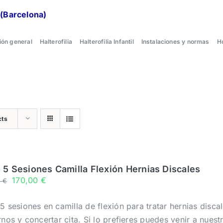
 (Barcelona)
ión general
Halterofilia
Halterofilia Infantil
Instalaciones y normas
H
cts
 5 Sesiones Camilla Flexión Hernias Discales
170,00
€
0
€
5 sesiones en camilla de flexión para tratar hernias disc
rnos y concertar cita. Si lo prefieres puedes venir a nues