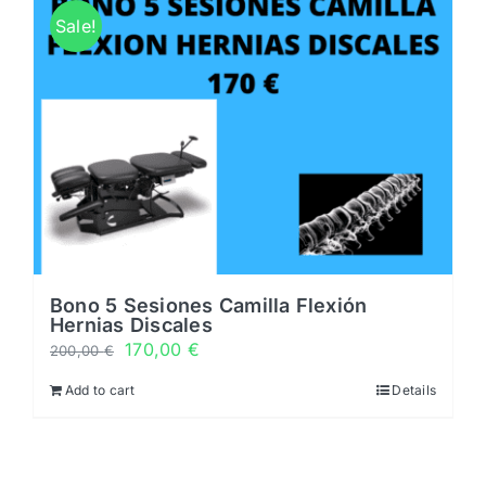
Horarios
Sale!
Noticias y novedades
Servicios
0 productos
0,00 €
Bono 5 Sesiones Camilla Flexión
Hernias Discales
170,00
€
200,00
€
Add to cart
Details