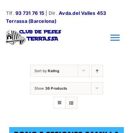
Skip
to
Tlf
.
93 731 76 15
| Dir
.
Avda.del Valles 453
content
Terrassa (Barcelona)
Tog
Nav
Información general
Sort by
Rating
Halterofilia
Show
36 Products
Halterofilia Infantil
Instalaciones y normas